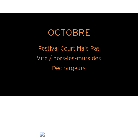
OCTOBRE
Festival Court Mais Pas
Vite / hors-les-murs des
Déchargeurs
les 11 et 12/10 à 18h et 21h