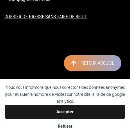
DOSSIER DE PRESSE SANS FAIRE DE BRUIT
RETOUR ACCUEIL
Nous vous informons que nous collectons des données anonymes
pour évaluer le nombre de visites sur notre site, à l'aide de google
analytics.
©
Nouveau Théâtre de l'Atalante
, tous droits réservés. Propulsé par
Bee
Accepter
Creative
avec <3
Mentions légales
LOGO DRAC
Refuser