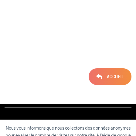
Pré-réservations:
reservations@theatre-latalante.com
Administration:
administration@theatre-latalante.com
Communication:
communication@theatre-latalante.com
ACCUEIL
Nous vous informons que nous collectons des données anonymes
pour évaluer le nombre de visites sur notre site, à l'aide de google