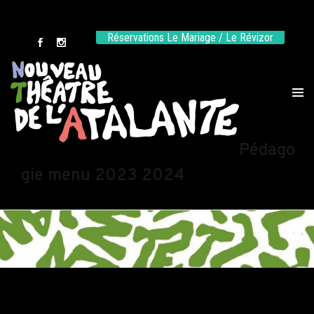
Réservations Le Mariage / Le Révizor
Pédago
gie menu 2023 2024